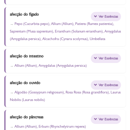
afecção do fígado
Ver Essências
Pepo (Cucurbita pepo), Allium (Allium), Patiens (Rumex patientia),
Sapientum (Musa sapientum), Erianthum (Solanum erianthum), Amygdalus
(Amygdalus persica), Alcachofra (Cynara scolymus), Umbellata
afecção do intestino
Ver Essências
Allium (Allium), Amygdalus (Amygdalus persica)
afecção do ouvido
Ver Essências
Algodão (Gossypium religiosum), Rosa Rosa (Rosa grandiflora), Laurus
Nobilis (Laurus nobilis)
afecção do pâncreas
Ver Essências
Allium (Allium), Erbum (Rhynchelytrum repens)