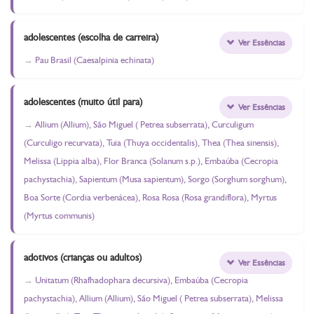
adolescentes (escolha de carreira)
Ver Essências
Pau Brasil (Caesalpinia echinata)
adolescentes (muito útil para)
Ver Essências
Allium (Allium), São Miguel ( Petrea subserrata), Curculigum
(Curculigo recurvata), Tuia (Thuya occidentalis), Thea (Thea sinensis),
Melissa (Lippia alba), Flor Branca (Solanum s.p.), Embaúba (Cecropia
pachystachia), Sapientum (Musa sapientum), Sorgo (Sorghum sorghum),
Boa Sorte (Cordia verbenácea), Rosa Rosa (Rosa grandiflora), Myrtus
(Myrtus communis)
adotivos (crianças ou adultos)
Ver Essências
Unitatum (Rhafhadophara decursiva), Embaúba (Cecropia
pachystachia), Allium (Allium), São Miguel ( Petrea subserrata), Melissa