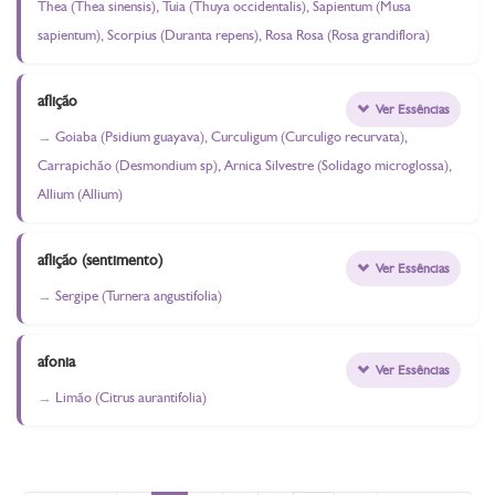
Thea (Thea sinensis), Tuia (Thuya occidentalis), Sapientum (Musa
sapientum), Scorpius (Duranta repens), Rosa Rosa (Rosa grandiflora)
aflição
Ver Essências
Goiaba (Psidium guayava), Curculigum (Curculigo recurvata),
Carrapichão (Desmondium sp), Arnica Silvestre (Solidago microglossa),
Allium (Allium)
aflição (sentimento)
Ver Essências
Sergipe (Turnera angustifolia)
afonia
Ver Essências
Limão (Citrus aurantifolia)