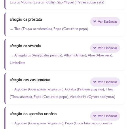
Laurus Nobilis (Laurus nobilis), São Miguel ( Petrea subserrata)
afecção da próstata
Ver Essências
Tuia (Thuya occidentalis), Pepo (Cucurbita pepo)
afecção da vesícula
Ver Essências
Amygdalus (Amygdalus persica), Allium (Allium), Aloe (Aloe vera),
Umbellata
afecção das vias urinárias
Ver Essências
Algodão (Gossypium religiosum), Goiaba (Psidium guayava), Thea
(Thea sinensis), Pepo (Cucurbita pepo), Alcachofra (Cynara scolymus)
afecção do aparelho urinário
Ver Essências
Algodão (Gossypium religiosum), Pepo (Cucurbita pepo), Goiaba