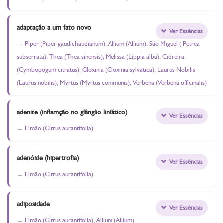
adaptação a um fato novo
Ver Essências
Piper (Piper gaudichaudianum), Allium (Allium), São Miguel ( Petrea
subserrata), Thea (Thea sinensis), Melissa (Lippia alba), Cidreira
(Cymbopogum citratus), Gloxinia (Gloxinia sylvatica), Laurus Nobilis
(Laurus nobilis), Myrtus (Myrtus communis), Verbena (Verbena officinalis)
adenite (inflamção no glânglio linfático)
Ver Essências
Limão (Citrus aurantifolia)
adenóide (hipertrofia)
Ver Essências
Limão (Citrus aurantifolia)
adiposidade
Ver Essências
Limão (Citrus aurantifolia), Allium (Allium)