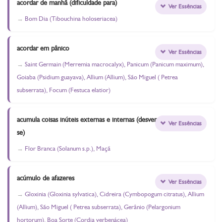
acordar de manhã (dificuldade para)
Ver Essências
Bom Dia (Tibouchina holoseriacea)
acordar em pânico
Ver Essências
Saint Germain (Merremia macrocalyx), Panicum (Panicum maximum),
Goiaba (Psidium guayava), Allium (Allium), São Miguel ( Petrea
subserrata), Focum (Festuca elatior)
acumula coisas inúteis externas e internas (desvencilhar-
Ver Essências
se)
Flor Branca (Solanum s.p.), Maçã
acúmulo de afazeres
Ver Essências
Gloxinia (Gloxinia sylvatica), Cidreira (Cymbopogum citratus), Allium
(Allium), São Miguel ( Petrea subserrata), Gerânio (Pelargonium
hortorum), Boa Sorte (Cordia verbenácea)