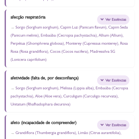
afecção respiratória
Ver Essências
Sorgo (Sorghum sorghum), Capim Luz (Panicum flavum), Capim Seda
(Panicum melinis), Embaúba (Cecropia pachystachia), Allium (Allium),
Perpétua (Ghomphrena globosa), Monterey (Cupressus monterey), Rosa
Rosa (Rosa grandiflora), Cocos (Cocos nucifera), Madressilva SG
(Lonicera caprifolium)
afetividade (falta de, por desconfiança)
Ver Essências
Sorgo (Sorghum sorghum), Melissa (Lippia alba), Embaúba (Cecropia
pachystachia), Aloe (Aloe vera), Curculigum (Curculigo recurvata),
Unitatum (Rhafhadophara decursiva)
afeto (incapacidade de compreender)
Ver Essências
Grandiflora (Thumbergia grandiflora), Limão (Citrus aurantifolia),