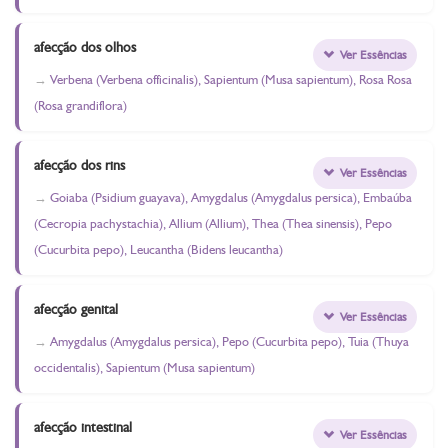
afecção dos olhos
Ver Essências
Verbena (Verbena officinalis), Sapientum (Musa sapientum), Rosa Rosa
(Rosa grandiflora)
afecção dos rins
Ver Essências
Goiaba (Psidium guayava), Amygdalus (Amygdalus persica), Embaúba
(Cecropia pachystachia), Allium (Allium), Thea (Thea sinensis), Pepo
(Cucurbita pepo), Leucantha (Bidens leucantha)
afecção genital
Ver Essências
Amygdalus (Amygdalus persica), Pepo (Cucurbita pepo), Tuia (Thuya
occidentalis), Sapientum (Musa sapientum)
afecção intestinal
Ver Essências