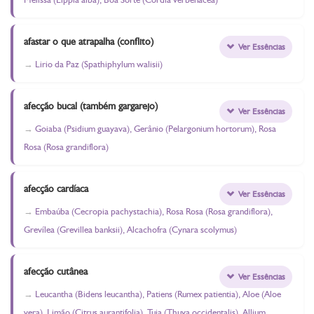
afastar o que atrapalha (conflito)
Ver Essências
Lirio da Paz (Spathiphylum walisii)
afecção bucal (também gargarejo)
Ver Essências
Goiaba (Psidium guayava), Gerânio (Pelargonium hortorum), Rosa
Rosa (Rosa grandiflora)
afecção cardíaca
Ver Essências
Embaúba (Cecropia pachystachia), Rosa Rosa (Rosa grandiflora),
Grevílea (Grevillea banksii), Alcachofra (Cynara scolymus)
afecção cutânea
Ver Essências
Leucantha (Bidens leucantha), Patiens (Rumex patientia), Aloe (Aloe
vera), Limão (Citrus aurantifolia), Tuia (Thuya occidentalis), Allium