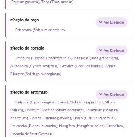
(Psidium guayava), Thea (Thea sinensis)
afecção do baço
Ver Essências
Erianthum (Solanum erianthum)
afecção do coração
Ver Essências
Embaúba (Cecropia pachystachia), Rosa Rosa (Rosa grandiflora),
Alcachofra (Cynara scolymus), Grevílea (Grevillea banksii), Arnica
Silvestre (Solidago microglossa)
afecção do estômago
Ver Essências
Cidreira (Cymbopogum citratus), Melissa (Lippia alba), Allium
(Allium), Unitatum (Rhafhadophara decursiva), Erianthum (Solanum
erianthum), Goiaba (Psidium guayava), Limão (Citrus aurantifolia),
Leucantha (Bidens leucantha), Mangífera (Mangifera indica), Umbellata,
Lavanda de Saint Germain