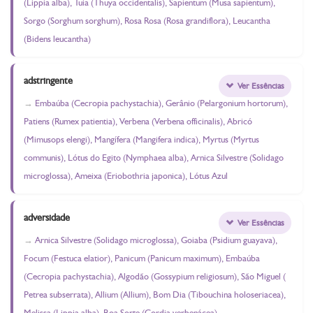
(Lippia alba), Tuia (Thuya occidentalis), Sapientum (Musa sapientum),
Sorgo (Sorghum sorghum), Rosa Rosa (Rosa grandiflora), Leucantha
(Bidens leucantha)
adstringente
Ver Essências
Embaúba (Cecropia pachystachia), Gerânio (Pelargonium hortorum),
Patiens (Rumex patientia), Verbena (Verbena officinalis), Abricó
(Mimusops elengi), Mangífera (Mangifera indica), Myrtus (Myrtus
communis), Lótus do Egito (Nymphaea alba), Arnica Silvestre (Solidago
microglossa), Ameixa (Eriobothria japonica), Lótus Azul
adversidade
Ver Essências
Arnica Silvestre (Solidago microglossa), Goiaba (Psidium guayava),
Focum (Festuca elatior), Panicum (Panicum maximum), Embaúba
(Cecropia pachystachia), Algodão (Gossypium religiosum), São Miguel (
Petrea subserrata), Allium (Allium), Bom Dia (Tibouchina holoseriacea),
Melissa (Lippia alba), Boa Sorte (Cordia verbenácea)