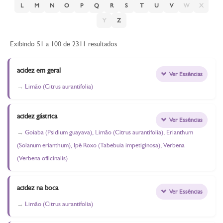
L
M
N
O
P
Q
R
S
T
U
V
W
X
Y
Z
Exibindo 51 a 100 de 2311 resultados
acidez em geral
Ver Essências
Limão (Citrus aurantifolia)
acidez gástrica
Ver Essências
Goiaba (Psidium guayava), Limão (Citrus aurantifolia), Erianthum
(Solanum erianthum), Ipê Roxo (Tabebuia impetiginosa), Verbena
(Verbena officinalis)
acidez na boca
Ver Essências
Limão (Citrus aurantifolia)