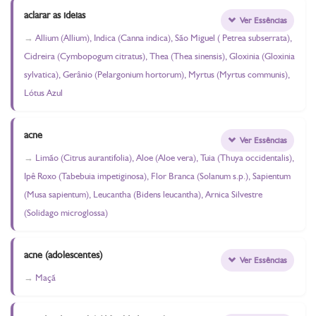
aclarar as ideias
Ver Essências
Allium (Allium), Indica (Canna indica), São Miguel ( Petrea subserrata),
Cidreira (Cymbopogum citratus), Thea (Thea sinensis), Gloxinia (Gloxinia
sylvatica), Gerânio (Pelargonium hortorum), Myrtus (Myrtus communis),
Lótus Azul
acne
Ver Essências
Limão (Citrus aurantifolia), Aloe (Aloe vera), Tuia (Thuya occidentalis),
Ipê Roxo (Tabebuia impetiginosa), Flor Branca (Solanum s.p.), Sapientum
(Musa sapientum), Leucantha (Bidens leucantha), Arnica Silvestre
(Solidago microglossa)
acne (adolescentes)
Ver Essências
Maçã