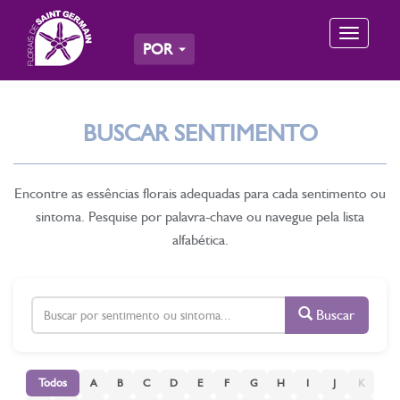
Toggle
POR
navigation
BUSCAR SENTIMENTO
Encontre as essências florais adequadas para cada sentimento ou
sintoma. Pesquise por palavra-chave ou navegue pela lista
alfabética.
Buscar
Todos
A
B
C
D
E
F
G
H
I
J
K