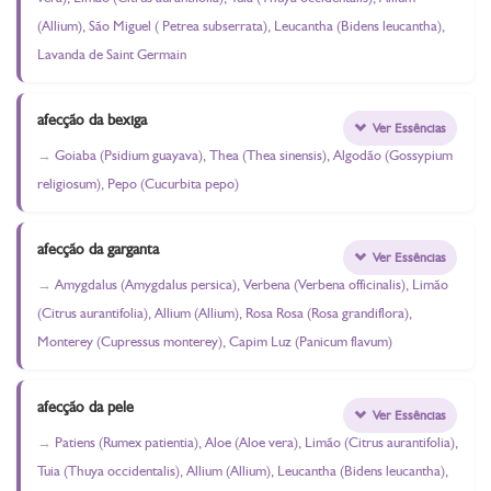
(Allium), São Miguel ( Petrea subserrata), Leucantha (Bidens leucantha),
Lavanda de Saint Germain
afecção da bexiga
Ver Essências
Goiaba (Psidium guayava), Thea (Thea sinensis), Algodão (Gossypium
religiosum), Pepo (Cucurbita pepo)
afecção da garganta
Ver Essências
Amygdalus (Amygdalus persica), Verbena (Verbena officinalis), Limão
(Citrus aurantifolia), Allium (Allium), Rosa Rosa (Rosa grandiflora),
Monterey (Cupressus monterey), Capim Luz (Panicum flavum)
afecção da pele
Ver Essências
Patiens (Rumex patientia), Aloe (Aloe vera), Limão (Citrus aurantifolia),
Tuia (Thuya occidentalis), Allium (Allium), Leucantha (Bidens leucantha),