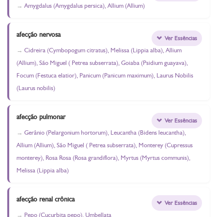
Amygdalus (Amygdalus persica), Allium (Allium)
afecção nervosa
Ver Essências
Cidreira (Cymbopogum citratus), Melissa (Lippia alba), Allium
(Allium), São Miguel ( Petrea subserrata), Goiaba (Psidium guayava),
Focum (Festuca elatior), Panicum (Panicum maximum), Laurus Nobilis
(Laurus nobilis)
afecção pulmonar
Ver Essências
Gerânio (Pelargonium hortorum), Leucantha (Bidens leucantha),
Allium (Allium), São Miguel ( Petrea subserrata), Monterey (Cupressus
monterey), Rosa Rosa (Rosa grandiflora), Myrtus (Myrtus communis),
Melissa (Lippia alba)
afecção renal crônica
Ver Essências
Pepo (Cucurbita pepo), Umbellata