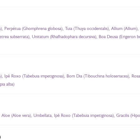
, Perpétua (Ghomphrena globosa), Tuia (Thuya occidentalis), Allium (Allium),
 Petrea subserrata), Unitatum (Rhafhadophara decursiva), Boa Deusa (Erigeron 
, Ipê Roxo (Tabebuia impetiginosa), Bom Dia (Tibouchina holoseriacea), Rosa 
pia alba)
Aloe (Aloe vera), Umbellata, Ipê Roxo (Tabebuia impetiginosa), Gracilis (Hip
)