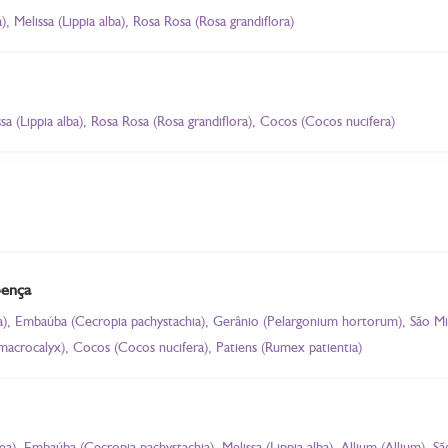
 Melissa (Lippia alba), Rosa Rosa (Rosa grandiflora)
a (Lippia alba), Rosa Rosa (Rosa grandiflora), Cocos (Cocos nucifera)
oença
), Embaúba (Cecropia pachystachia), Gerânio (Pelargonium hortorum), São Migu
macrocalyx), Cocos (Cocos nucifera), Patiens (Rumex patientia)
), Embaúba (Cecropia pachystachia), Melissa (Lippia alba), Allium (Allium), São