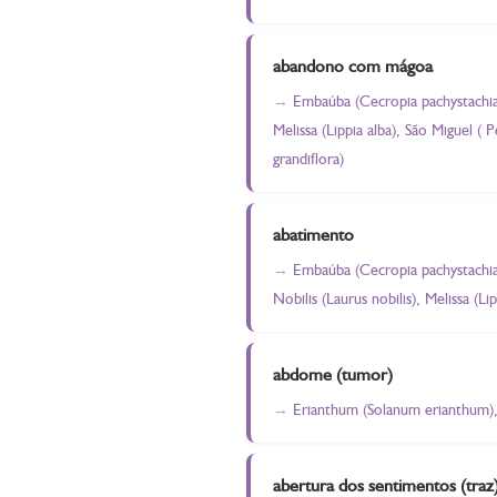
abandono com mágoa
Embaúba (Cecropia pachystachia)
Melissa (Lippia alba), São Miguel (
grandiflora)
abatimento
Embaúba (Cecropia pachystachia)
Nobilis (Laurus nobilis), Melissa (Lip
abdome (tumor)
Erianthum (Solanum erianthum), 
abertura dos sentimentos (traz