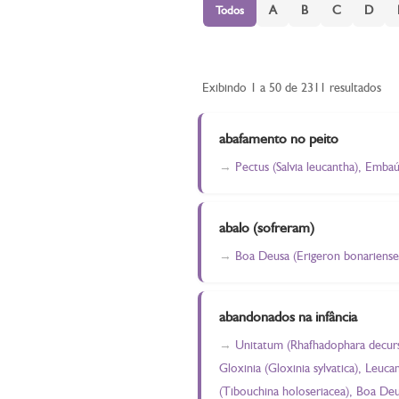
A
B
C
D
Todos
Exibindo 1 a 50 de 2311 resultados
abafamento no peito
Pectus (Salvia leucantha), Emba
abalo (sofreram)
Boa Deusa (Erigeron bonarienses
abandonados na infância
Unitatum (Rhafhadophara decursiv
Gloxinia (Gloxinia sylvatica), Leu
(Tibouchina holoseriacea), Boa Deu