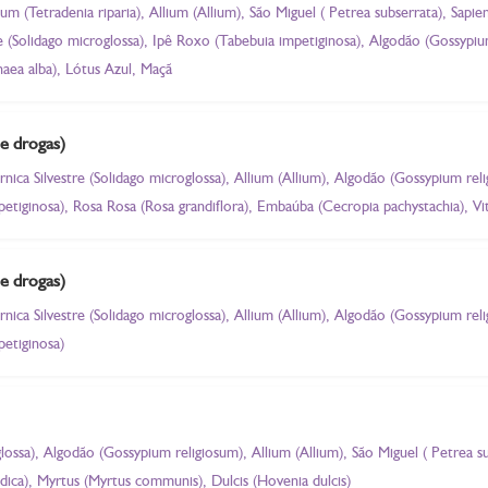
sum (Tetradenia riparia), Allium (Allium), São Miguel ( Petrea subserrata), Sa
stre (Solidago microglossa), Ipê Roxo (Tabebuia impetiginosa), Algodão (Gossypi
ea alba), Lótus Azul, Maçã
 e drogas)
rnica Silvestre (Solidago microglossa), Allium (Allium), Algodão (Gossypium rel
etiginosa), Rosa Rosa (Rosa grandiflora), Embaúba (Cecropia pachystachia), Vit
 e drogas)
rnica Silvestre (Solidago microglossa), Allium (Allium), Algodão (Gossypium rel
petiginosa)
glossa), Algodão (Gossypium religiosum), Allium (Allium), São Miguel ( Petrea 
dica), Myrtus (Myrtus communis), Dulcis (Hovenia dulcis)