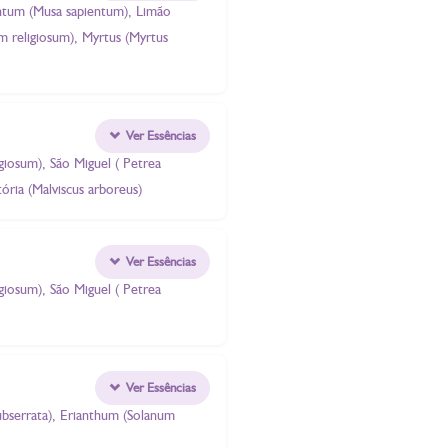
pientum (Musa sapientum), Limão
um religiosum), Myrtus (Myrtus
Ver Essências
igiosum), São Miguel ( Petrea
ória (Malviscus arboreus)
Ver Essências
igiosum), São Miguel ( Petrea
Ver Essências
subserrata), Erianthum (Solanum