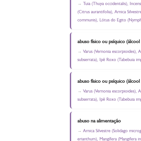
Tuia (Thuya occidentalis), Incen
(Citrus aurantifolia), Arnica Silve
communis), Lótus do Egito (Nympha
abuso físico ou psíquico (álcool
Varus (Vernonia escorpioides), A
subserrata), Ipê Roxo (Tabebuia imp
abuso físico ou psíquico (álcool
Varus (Vernonia escorpioides), A
subserrata), Ipê Roxo (Tabebuia im
abuso na alimentação
Arnica Silvestre (Solidago micro
erianthum), Mangífera (Mangifera in