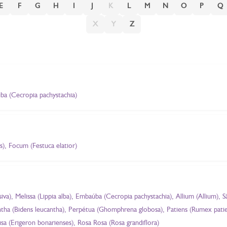
E
F
G
H
I
J
K
L
M
N
O
P
Q
X
Y
Z
úba (Cecropia pachystachia)
), Focum (Festuca elatior)
a), Melissa (Lippia alba), Embaúba (Cecropia pachystachia), Allium (Allium), S
cantha (Bidens leucantha), Perpétua (Ghomphrena globosa), Patiens (Rumex pati
sa (Erigeron bonarienses), Rosa Rosa (Rosa grandiflora)