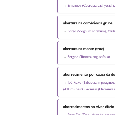
Embaúba (Cecropia pachystachia),
abertura na convivência grupal
Sorgo (Sorghum sorghum), Meliss
abertura na mente (traz)
Sergipe (Turnera angustifolia)
aborrecimento por causa da d
Ipê Roxo (Tabebuia impetiginosa
(Allium), Saint Germain (Merremia 
aborrecimentos no viver diário
Bom Dia (Tibouchina holoseriacea