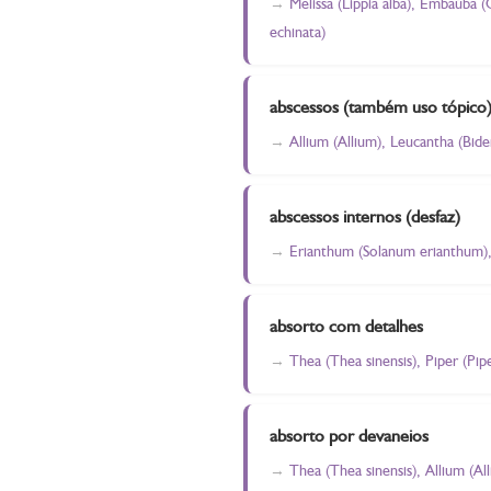
Melissa (Lippia alba), Embaúba (
echinata)
abscessos (também uso tópico
Allium (Allium), Leucantha (Bide
abscessos internos (desfaz)
Erianthum (Solanum erianthum), 
absorto com detalhes
Thea (Thea sinensis), Piper (Pi
absorto por devaneios
Thea (Thea sinensis), Allium (A