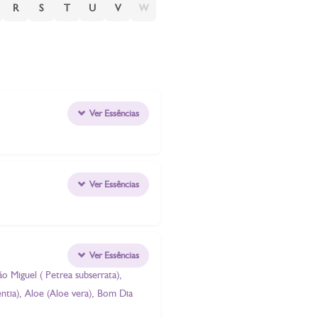
R
S
T
U
V
W
Ver Essências
Ver Essências
Ver Essências
ão Miguel ( Petrea subserrata),
entia), Aloe (Aloe vera), Bom Dia