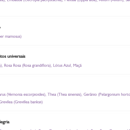
o
sper mamosus)
tos universais
, Rosa Rosa (Rosa grandiflora), Lótus Azul, Maçã
Varus (Vernonia escorpioides), Thea (Thea sinensis), Gerânio (Pelargonium hort
evílea (Grevillea banksii)
legria