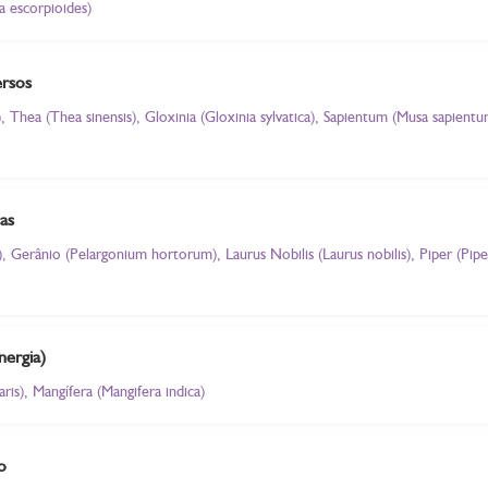
a escorpioides)
ersos
 Thea (Thea sinensis), Gloxinia (Gloxinia sylvatica), Sapientum (Musa sapient
as
Gerânio (Pelargonium hortorum), Laurus Nobilis (Laurus nobilis), Piper (Pip
nergia)
is), Mangífera (Mangifera indica)
o