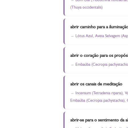
(Thuya occidentalis)
abrir caminho para a iluminaçã
Lótus Azul, Aveia Selvagem (A
abrir o coração para os propósi
Embaúba (Cecropia pachystachia)
abrir os canais de meditação
Incensum (Tetradenia riparia), 
Embaúba (Cecropia pachystachia), Gr
abrir-se para o sentimento da a