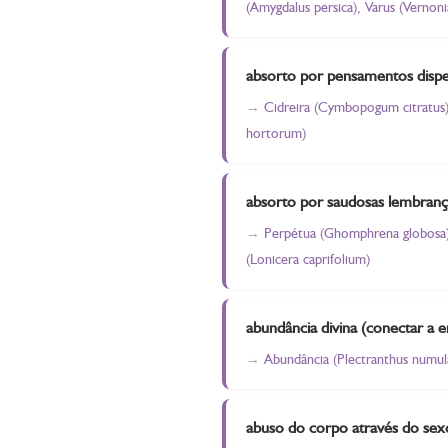
(Amygdalus persica), Varus (Vernoni
absorto por pensamentos disp
Cidreira (Cymbopogum citratus),
hortorum)
absorto por saudosas lembranç
Perpétua (Ghomphrena globosa), 
(Lonicera caprifolium)
abundância divina (conectar a e
Abundância (Plectranthus numular
abuso do corpo através do sex