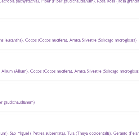
Cecropia pachystachia), Piper (Piper gaudichaudianum), Rosa Rosa (Rosa grandifl
)
ns leucantha), Cocos (Cocos nucifera), Arnica Silvestre (Solidago microglossa)
Allium (Allium), Cocos (Cocos nucifera), Arnica Silvestre (Solidago microgloss
per gaudichaudianum)
llium), São Miguel ( Petrea subserrata), Tuia (Thuya occidentalis), Gerânio (P