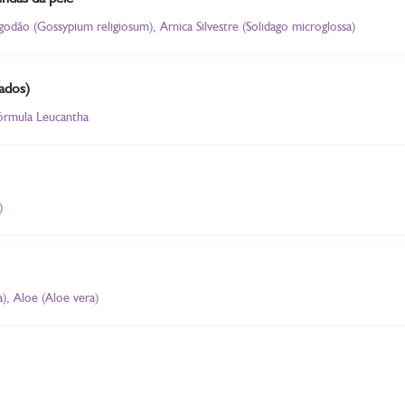
odão (Gossypium religiosum), Arnica Silvestre (Solidago microglossa)
rados)
Fórmula Leucantha
)
), Aloe (Aloe vera)