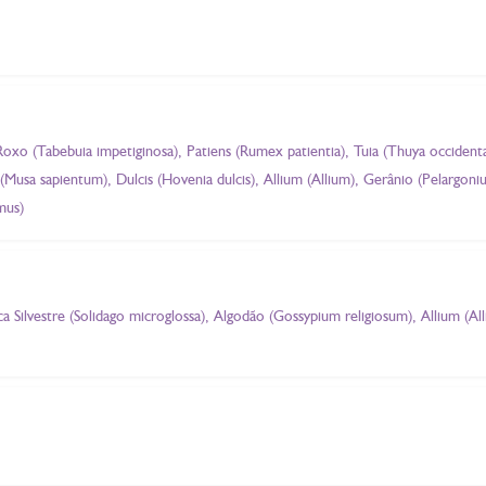
 Roxo (Tabebuia impetiginosa), Patiens (Rumex patientia), Tuia (Thuya occidentali
(Musa sapientum), Dulcis (Hovenia dulcis), Allium (Allium), Gerânio (Pelargo
mus)
ica Silvestre (Solidago microglossa), Algodão (Gossypium religiosum), Allium (Al