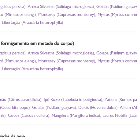
dalus persica), Arnica Silvestre (Solidago microglossa), Goiaba (Psidium guayav
ricó (Mimusops elengi), Monterey (Cupressus monterey), Myrtus (Myrtus comm
o Libertação (Araucária heterophylla)
- formigamento em metade do corpo)
dalus persica), Arnica Silvestre (Solidago microglossa), Goiaba (Psidium guayav
ricó (Mimusops elengi), Monterey (Cupressus monterey), Myrtus (Myrtus comm
o Libertação (Araucária heterophylla)
o (Citrus aurantifolia), Ipê Roxo (Tabebuia impetiginosa), Patiens (Rumex pati
 (Cucurbita pepo), Goiaba (Psidium guayava), Dulcis (Hovenia dulcis), Allium (
), Cocos (Cocos nucifera), Mangífera (Mangifera indica), Laurus Nobilis (Lauru
ndas da pele