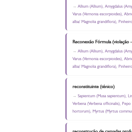
Allium (Allium), Amygdalus (Amyg
Varus (Vernonia escorpioides), Ab
alba/ Magnolia grandiflora), Pinheir
Reconexão Fórmula (violação 
Allium (Allium), Amygdalus (Amyg
Varus (Vernonia escorpioides), Ab
alba/ Magnolia grandiflora), Pinheir
reconstituinte (ténico)
Sapientum (Musa sapientum), Limã
Verbena (Verbena officinalis), Pepo
hortorum), Myrtus (Myrtus communis
reconstrução de camadas profu