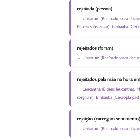
rejeitada (pessoa)
Unitatum (Rhafhadophara decursiva
Petrea subserrata), Embaúba (Cecro
rejeitados (foram)
Unitatum (Rhafhadophara decurs
rejeitados pela mãe na hora em
Leucantha (Bidens leucantha), Me
sorghum), Embaúba (Cecropia pachy
rejeição (carregam sentimento
Unitatum (Rhafhadophara decursiv