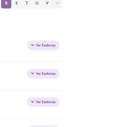
R
S
T
U
V
W
Ver Essências
Ver Essências
Ver Essências