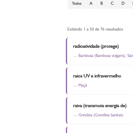
A
B
C
D
Todos
Exibindo 1 a 50 de 76 resultados
radioatividade (protege)
Bambusa (Bambusa vulgaris), São
raios UV e infravermelho
Maçã
raiva (transmuta energia de)
Grevílea (Grevillea banksii)