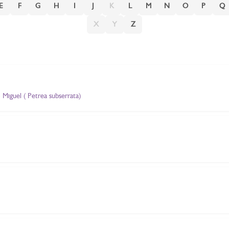
E
F
G
H
I
J
K
L
M
N
O
P
Q
X
Y
Z
 Miguel ( Petrea subserrata)