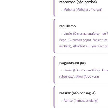
rancoroso (não perdoa)
Verbena (Verbena officinalis)
raquitismo
Limão (Citrus aurantifolia), Ipê
Pepo (Cucurbita pepo), Sapientum 
nucifera), Alcachofra (Cynara scoly
rasgadura na pele
Limão (Citrus aurantifolia), Arn
subserrata), Aloe (Aloe vera)
realizar (não consegue)
Abricó (Mimusops elengi)