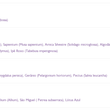
lossa)
 Sapientum (Musa sapientum), Arnica Silvestre (Solidago microglossa), Algodã
olymus), Ipê Roxo (Tabebuia impetiginosa)
ygdalus persica), Gerânio (Pelargonium hortorum), Pectus (Salvia leucantha)
llium (Allium), São Miguel ( Petrea subserrata), Lótus Azul