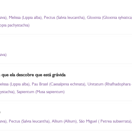
), Melissa (Lippia alba), Pectus (Salvia leucantha), Gloxinia (Gloxinia sylvatica
pia pachystachia)
iva)
 que ela descobre que está grávida
lissa (Lippia alba), Pau Brasil (Caesalpinia echinata), Unitatum (Rhafhadophar
stachia), Sapientum (Musa sapientum)
)
a), Pectus (Salvia leucantha), Allium (Allium), São Miguel ( Petrea subserrata