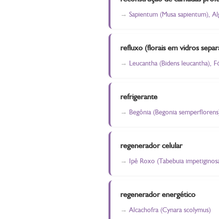
Sapientum (Musa sapientum), Alg
refluxo (florais em vidros sepa
Leucantha (Bidens leucantha), 
refrigerante
Begônia (Begonia semperflorens
regenerador celular
Ipê Roxo (Tabebuia impetiginosa
regenerador energético
Alcachofra (Cynara scolymus)