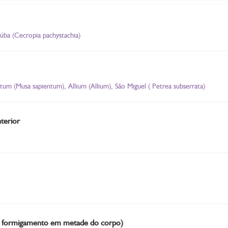
úba (Cecropia pachystachia)
ntum (Musa sapientum), Allium (Allium), São Miguel ( Petrea subserrata)
terior
- formigamento em metade do corpo)