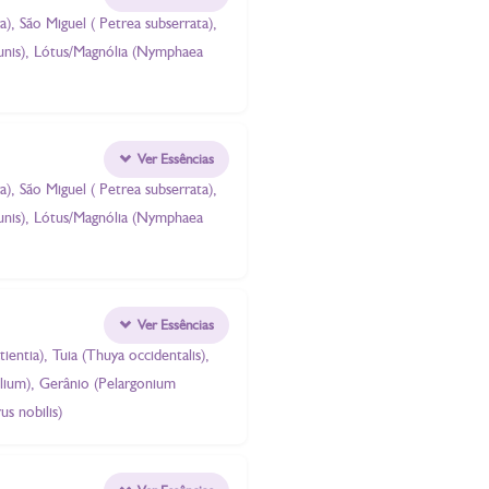
a), São Miguel ( Petrea subserrata),
unis), Lótus/Magnólia (Nymphaea
Ver Essências
a), São Miguel ( Petrea subserrata),
unis), Lótus/Magnólia (Nymphaea
Ver Essências
entia), Tuia (Thuya occidentalis),
Allium), Gerânio (Pelargonium
s nobilis)