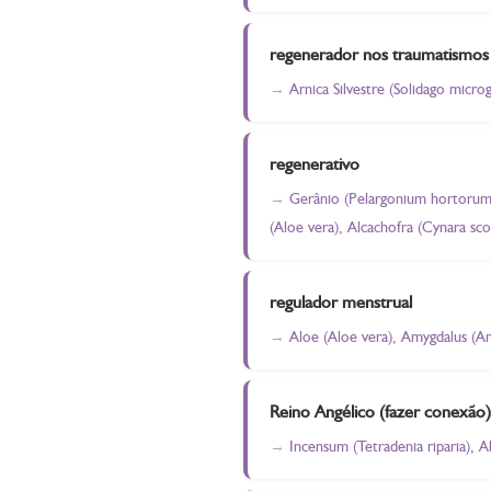
regenerador nos traumatismos
Arnica Silvestre (Solidago microg
regenerativo
Gerânio (Pelargonium hortorum),
(Aloe vera), Alcachofra (Cynara sc
regulador menstrual
Aloe (Aloe vera), Amygdalus (Am
Reino Angélico (fazer conexão)
Incensum (Tetradenia riparia), A