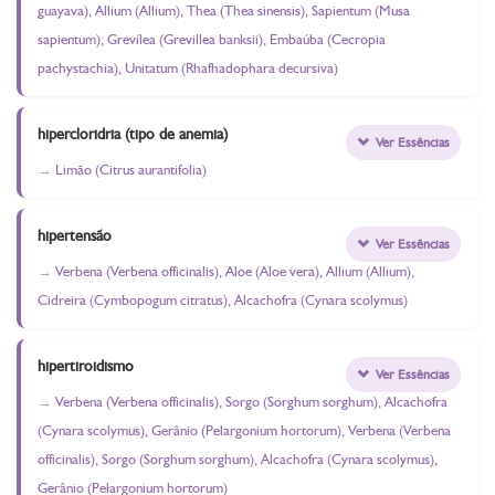
guayava), Allium (Allium), Thea (Thea sinensis), Sapientum (Musa
sapientum), Grevílea (Grevillea banksii), Embaúba (Cecropia
pachystachia), Unitatum (Rhafhadophara decursiva)
hipercloridria (tipo de anemia)
Ver Essências
Limão (Citrus aurantifolia)
hipertensão
Ver Essências
Verbena (Verbena officinalis), Aloe (Aloe vera), Allium (Allium),
Cidreira (Cymbopogum citratus), Alcachofra (Cynara scolymus)
hipertiroidismo
Ver Essências
Verbena (Verbena officinalis), Sorgo (Sorghum sorghum), Alcachofra
(Cynara scolymus), Gerânio (Pelargonium hortorum), Verbena (Verbena
officinalis), Sorgo (Sorghum sorghum), Alcachofra (Cynara scolymus),
Gerânio (Pelargonium hortorum)