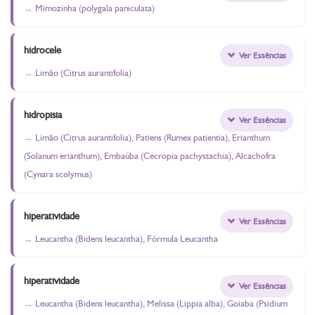
Mimozinha (polygala paniculata)
hidrocele
Ver Essências
Limão (Citrus aurantifolia)
hidropisia
Ver Essências
Limão (Citrus aurantifolia), Patiens (Rumex patientia), Erianthum
(Solanum erianthum), Embaúba (Cecropia pachystachia), Alcachofra
(Cynara scolymus)
hiperatividade
Ver Essências
Leucantha (Bidens leucantha), Fórmula Leucantha
hiperatividade
Ver Essências
Leucantha (Bidens leucantha), Melissa (Lippia alba), Goiaba (Psidium