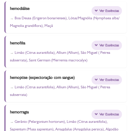
hemodiálise
Ver Essências
Boa Deusa (Erigeron bonarienses), Lótus/Magnólia (Nymphaea alba/
Magnolia grandiflora), Maçã
hemofilia
Ver Essências
Limão (Citrus aurantifolia), Allium (Allium), São Miguel ( Petrea
subserrata), Saint Germain (Merremia macrocalyx)
hemoptise (expectoração com sangue)
Ver Essências
Limão (Citrus aurantifolia), Allium (Allium), São Miguel ( Petrea
subserrata)
hemorragia
Ver Essências
Gerânio (Pelargonium hortorum), Limão (Citrus aurantifolia),
Sapientum (Musa sapientum), Amygdalus (Amygdalus persica), Algodão