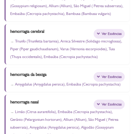
(Gossypium religiosum), Allium (Allium), São Miguel ( Petrea subserrata),
Embaúba (Cecropia pachystachia), Bambusa (Bambusa vulgaris)
hemorragia cerebral
Ver Essências
Triunfo (Triunfetta bartamia), Arnica Silvestre (Solidago microglossa),
Piper (Piper gaudichaudianum), Varus (Vernonia escorpioides), Tuia
(Thuya occidentalis), Embaúba (Cecropia pachystachia)
hemorragia da bexiga
Ver Essências
Amygdalus (Amygdalus persica), Embaúba (Cecropia pachystachia)
hemorragia nasal
Ver Essências
Limão (Citrus aurantifolia), Embaúba (Cecropia pachystachia),
Gerânio (Pelargonium hortorum), Allium (Allium), São Miguel ( Petrea
subserrata), Amygdalus (Amygdalus persica), Algodão (Gossypium