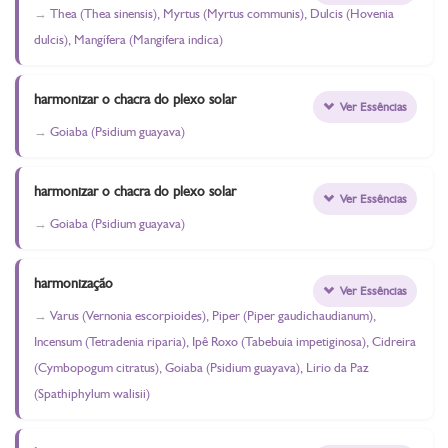
Thea (Thea sinensis), Myrtus (Myrtus communis), Dulcis (Hovenia
dulcis), Mangífera (Mangifera indica)
harmonizar o chacra do plexo solar
Ver Essências
Goiaba (Psidium guayava)
harmonizar o chacra do plexo solar
Ver Essências
Goiaba (Psidium guayava)
harmonização
Ver Essências
Varus (Vernonia escorpioides), Piper (Piper gaudichaudianum),
Incensum (Tetradenia riparia), Ipê Roxo (Tabebuia impetiginosa), Cidreira
(Cymbopogum citratus), Goiaba (Psidium guayava), Lirio da Paz
(Spathiphylum walisii)