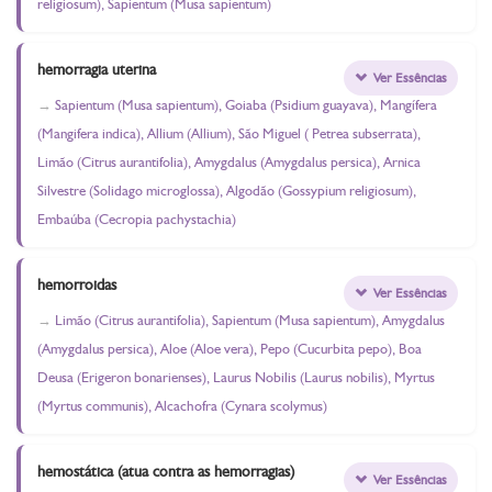
religiosum), Sapientum (Musa sapientum)
hemorragia uterina
Ver Essências
Sapientum (Musa sapientum), Goiaba (Psidium guayava), Mangífera
(Mangifera indica), Allium (Allium), São Miguel ( Petrea subserrata),
Limão (Citrus aurantifolia), Amygdalus (Amygdalus persica), Arnica
Silvestre (Solidago microglossa), Algodão (Gossypium religiosum),
Embaúba (Cecropia pachystachia)
hemorroidas
Ver Essências
Limão (Citrus aurantifolia), Sapientum (Musa sapientum), Amygdalus
(Amygdalus persica), Aloe (Aloe vera), Pepo (Cucurbita pepo), Boa
Deusa (Erigeron bonarienses), Laurus Nobilis (Laurus nobilis), Myrtus
(Myrtus communis), Alcachofra (Cynara scolymus)
hemostática (atua contra as hemorragias)
Ver Essências