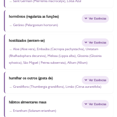
Saint Germain (Merremia macrocalyx), Lótus Azul
hormônios (regulariza as funções)
Ver Essências
Gerânio (Pelargonium hortorum)
hostilizados (sentem-se)
Ver Essências
Aloe (Aloe vera), Embaúba (Cecropia pachystachia), Unitatum
(Rhafhadophara decursiva), Melissa (Lippia alba), Gloxinia (Gloxinia
sylvatica), São Miguel ( Petrea subserrata), Allium (Allium)
humilhar os outros (gosta de)
Ver Essências
Grandiflora (Thumbergia grandiflora), Limão (Citrus aurantifolia)
hábitos alimentares maus
Ver Essências
Erianthum (Solanum erianthum)