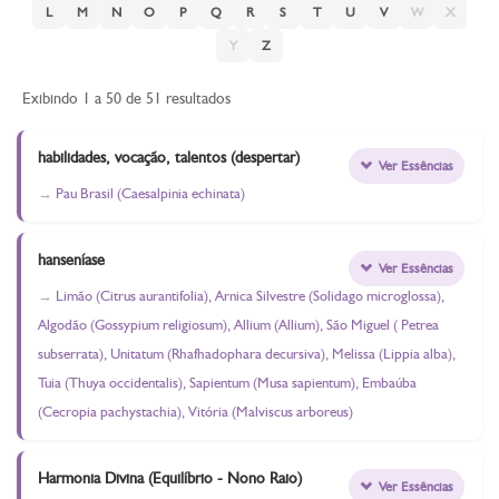
L
M
N
O
P
Q
R
S
T
U
V
W
X
Y
Z
Exibindo 1 a 50 de 51 resultados
habilidades, vocação, talentos (despertar)
Ver Essências
Pau Brasil (Caesalpinia echinata)
hanseníase
Ver Essências
Limão (Citrus aurantifolia), Arnica Silvestre (Solidago microglossa),
Algodão (Gossypium religiosum), Allium (Allium), São Miguel ( Petrea
subserrata), Unitatum (Rhafhadophara decursiva), Melissa (Lippia alba),
Tuia (Thuya occidentalis), Sapientum (Musa sapientum), Embaúba
(Cecropia pachystachia), Vitória (Malviscus arboreus)
Harmonia Divina (Equilíbrio - Nono Raio)
Ver Essências