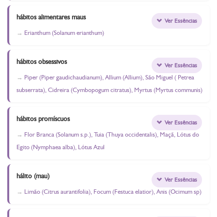
hábitos alimentares maus
Ver Essências
Erianthum (Solanum erianthum)
hábitos obsessivos
Ver Essências
Piper (Piper gaudichaudianum), Allium (Allium), São Miguel ( Petrea
subserrata), Cidreira (Cymbopogum citratus), Myrtus (Myrtus communis)
hábitos promíscuos
Ver Essências
Flor Branca (Solanum s.p.), Tuia (Thuya occidentalis), Maçã, Lótus do
Egito (Nymphaea alba), Lótus Azul
hálito (mau)
Ver Essências
Limão (Citrus aurantifolia), Focum (Festuca elatior), Anis (Ocimum sp)