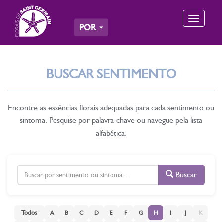
Toggle
POR
navigation
BUSCAR SENTIMENTO
Encontre as essências florais adequadas para cada sentimento ou
sintoma. Pesquise por palavra-chave ou navegue pela lista
alfabética.
Buscar
Todos
A
B
C
D
E
F
G
H
I
J
K