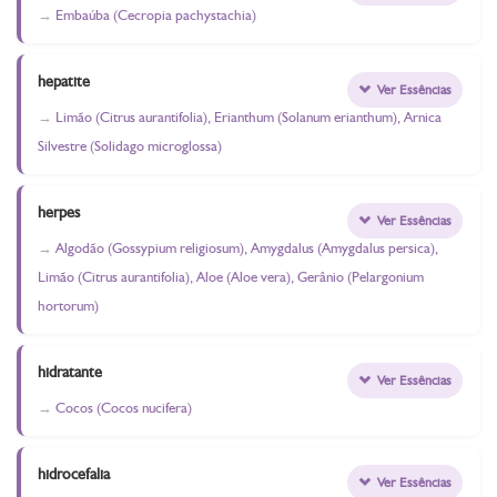
Embaúba (Cecropia pachystachia)
hepatite
Ver Essências
Limão (Citrus aurantifolia), Erianthum (Solanum erianthum), Arnica
Silvestre (Solidago microglossa)
herpes
Ver Essências
Algodão (Gossypium religiosum), Amygdalus (Amygdalus persica),
Limão (Citrus aurantifolia), Aloe (Aloe vera), Gerânio (Pelargonium
hortorum)
hidratante
Ver Essências
Cocos (Cocos nucifera)
hidrocefalia
Ver Essências