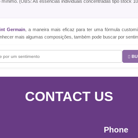
o mínimo. (OBS: As essências individuais concentradas tipo sto
int Germain
, a maneira mais eficaz para ter uma fórmula cust
e conhecer mais algumas composições, também pode buscar por senti
BU
CONTACT US
Phone