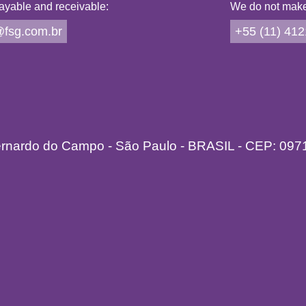
ayable and receivable:
We do not make 
fsg.com.br
+55 (11) 41
ernardo do Campo - São Paulo - BRASIL - CEP: 097