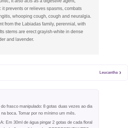
uritic, it also acts as a digestive agent,
c: it prevents or relieves spasms, combats
yngitis, whooping cough, cough and neuralgia.
t from the Labiadas family, perennial, with
ts stems are erect grayish-white in dense
er and lavender.
›
Leucantha
r do frasco manipulado: 8 gotas duas vezes ao dia
dro na boca. Tomar por no mínimo um mês.
: Em 30ml de água pingar 2 gotas de cada floral