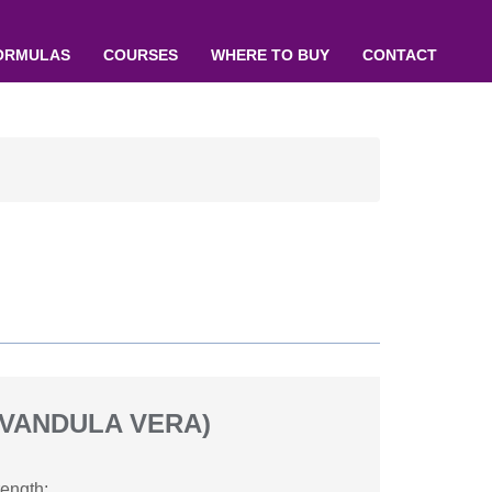
ORMULAS
COURSES
WHERE TO BUY
CONTACT
AVANDULA VERA)
rength;