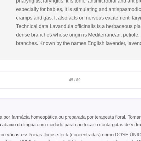
pharyngitis, laryngitis. It is tonic, antimicrobial and antipr
especially for babies, it is stimulating and antispasmodi
cramps and gas. It also acts on nervous excitement, lar
Technical data Lavandula officinalis is a herbaceous plan
dense branches whose origin is Mediterranean. petiole. I
branches. Known by the names English lavender, lavend
45 / 89
ta por farmácia homeopática ou preparada por terapeuta floral. Toma
ca abaixo da língua com cuidado para não tocar o conta-gotas de vi
a ou várias essências florais stock (concentradas) como DOSE ÚNICA