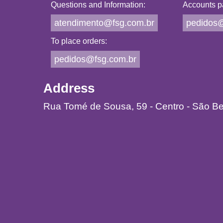
Questions and Information:
Accounts p
atendimento@fsg.com.br
pedidos@
To place orders:
pedidos@fsg.com.br
Address
Rua Tomé de Sousa, 59 - Centro - São B