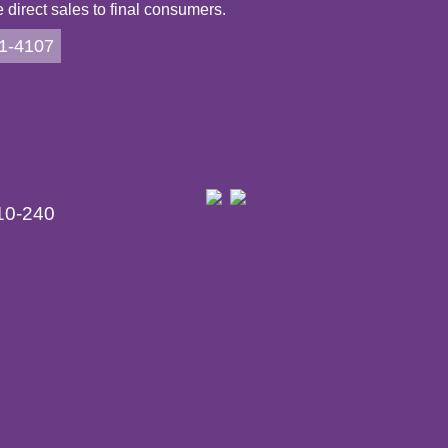
direct sales to final consumers.
21-4107
10-240