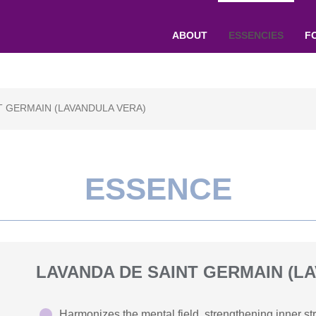
ABOUT
ESSENCIES
F
T GERMAIN (LAVANDULA VERA)
ESSENCE
LAVANDA DE SAINT GERMAIN (L
Harmonizes the mental field, strengthening inner st