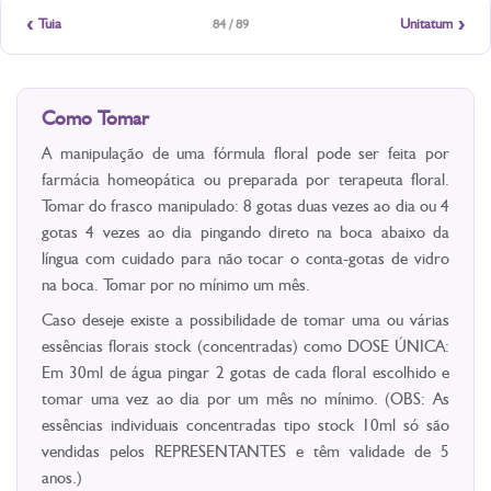
‹
›
Tuia
Unitatum
84 / 89
Como Tomar
A manipulação de uma fórmula floral pode ser feita por
farmácia homeopática ou preparada por terapeuta floral.
Tomar do frasco manipulado: 8 gotas duas vezes ao dia ou 4
gotas 4 vezes ao dia pingando direto na boca abaixo da
língua com cuidado para não tocar o conta-gotas de vidro
na boca. Tomar por no mínimo um mês.
Caso deseje existe a possibilidade de tomar uma ou várias
essências florais stock (concentradas) como DOSE ÚNICA:
Em 30ml de água pingar 2 gotas de cada floral escolhido e
tomar uma vez ao dia por um mês no mínimo. (OBS: As
essências individuais concentradas tipo stock 10ml só são
vendidas pelos REPRESENTANTES e têm validade de 5
anos.)