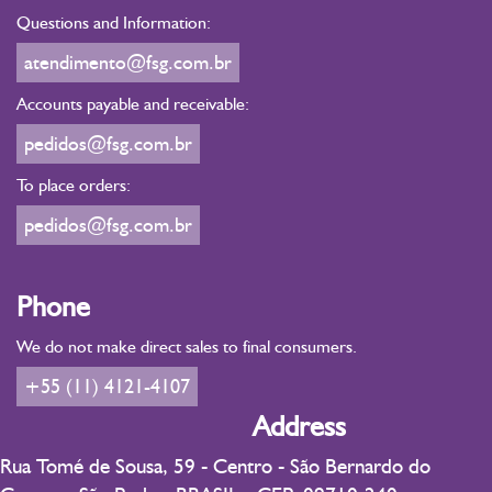
Questions and Information:
atendimento@fsg.com.br
Accounts payable and receivable:
pedidos@fsg.com.br
To place orders:
pedidos@fsg.com.br
Phone
We do not make direct sales to final consumers.
+55 (11) 4121-4107
Address
Rua Tomé de Sousa, 59 - Centro - São Bernardo do