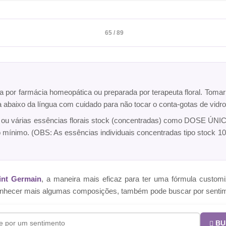
65 / 89
ta por farmácia homeopática ou preparada por terapeuta floral. Toma
ca abaixo da língua com cuidado para não tocar o conta-gotas de vi
a ou várias essências florais stock (concentradas) como DOSE ÚNICA
o mínimo. (OBS: As essências individuais concentradas tipo sto
int Germain
, a maneira mais eficaz para ter uma fórmula cust
e conhecer mais algumas composições, também pode buscar por senti
BU