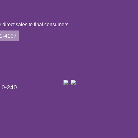
direct sales to final consumers.
21-4107
10-240