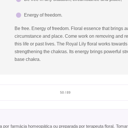
Energy of freedom.
Be free. Energy of freedom. Floral essence that brings aw
circumstance and place. Come work on removing and rel
this life or past lives. The Royal Lily floral works toward
strengthening the chakras. Its energy brings powerful str
base chakra.
50 / 89
ta por farmácia homeopática ou preparada por terapeuta floral. Toma