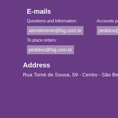
E-mails
Questions and Information:
Accounts p
atendimento@fsg.com.br
pedidos@
To place orders:
pedidos@fsg.com.br
Address
Rua Tomé de Sousa, 59 - Centro - São B