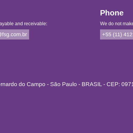
Phone
ayable and receivable:
We do not make 
fsg.com.br
+55 (11) 41
ernardo do Campo - São Paulo - BRASIL - CEP: 097