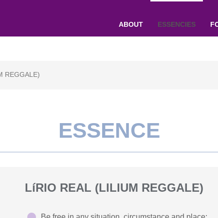
ABOUT
ESSENCIES
F
UM REGGALE)
ESSENCE
LíRIO REAL (LILIUM REGGALE)
Be free in any situation, circumstance and place;