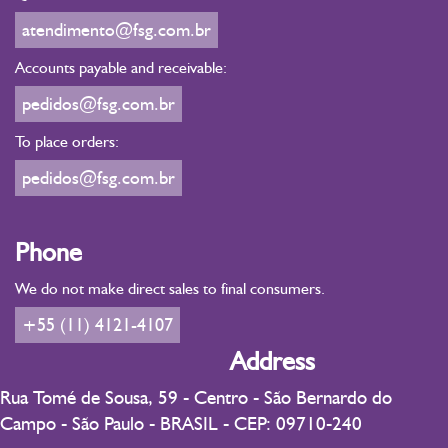
atendimento@fsg.com.br
Accounts payable and receivable:
pedidos@fsg.com.br
To place orders:
pedidos@fsg.com.br
Phone
We do not make direct sales to final consumers.
+55 (11) 4121-4107
Address
Rua Tomé de Sousa, 59 - Centro - São Bernardo do
Campo - São Paulo - BRASIL - CEP: 09710-240