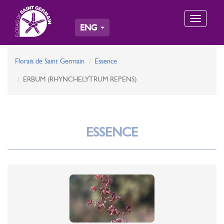
Toggle
ENG
navigation
Florais de Saint Germain
Essence
ERBUM (RHYNCHELYTRUM REPENS)
ESSENCE