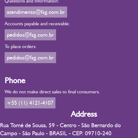
Questions and Information:
atendimento@fsg.com.br
Accounts payable and receivable:
pedidos@fsg.com.br
To place orders:
pedidos@fsg.com.br
Phone
We do not make direct sales to final consumers.
+55 (11) 4121-4107
Address
Rua Tomé de Sousa, 59 - Centro - São Bernardo do
Campo - São Paulo - BRASIL - CEP: 09710-240