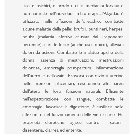
fisici e psichici, o prodotti dalla medianità forzata e
non naturale nell'individuo. In fitoterapia, l'Algodão è
utilizzato nelle affezioni dell'orecchio, combatte
alcune malattie della pelle: brufoli, punti neri, herpes,
bouba (malattia infettiva causata dal Treponema
pertenue), cura le ferite (anche uso topico), allevia i
dolori da ustioni. Combatte le malattie tipiche della
donna: assenza di mestruazioni, mestruazioni
dolorose, emorragia post-partum, infiammazione
dell'utero e dell'ovaio. Provoca contrazioni uterine
nelle ritenzioni placentari, restituendo alle pareti
dell'utero le loro funzioni naturali. Efficiente
nell'espettorazione con sangue, combatte le
emorragie, favorisce la digestione, è ausiliaria nelle
affezioni e nel funzionamento delle vie urinarie. Ha
proprietà diuretiche, agisce contro i catarri,
dissenteria, diarrea ed enterite.