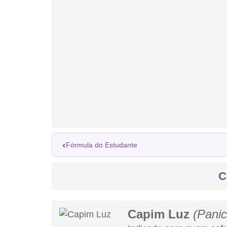
‹
Fórmula do Estudante
C
Capim Luz
(Pani