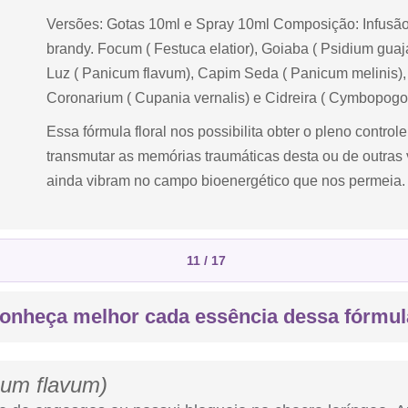
Versões: Gotas 10ml e Spray 10ml Composição: Infusão
brandy. Focum ( Festuca elatior), Goiaba ( Psidium g
Luz ( Panicum flavum), Capim Seda ( Panicum melinis),
Coronarium ( Cupania vernalis) e Cidreira ( Cymbopogon
Essa fórmula floral nos possibilita obter o pleno control
transmutar as memórias traumáticas desta ou de outras 
ainda vibram no campo bioenergético que nos permeia.
11 / 17
onheça melhor cada essência dessa fórmul
cum flavum)