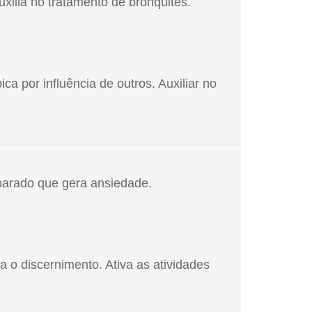
xilia no tratamento de bronquites.
a por influência de outros. Auxiliar no
onsciente, estados de desespero e pânico ocorridos
se acessar e resgatar, atinge a complexidade. Esse
parado que gera ansiedade.
ação dos reais propósitos da alma. É para quando a
 aprisionada em uma situação mental ou emocional
a farmacopeia caseira é usado para combater a febre
a o discernimento. Ativa as atividades