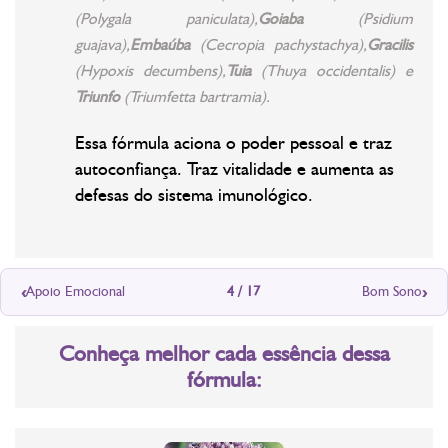
(
Polygala paniculata
),
Goiaba
(
Psidium
guajava
),
Embaúba
(
Cecropia pachystachya
),
Gracilis
(
Hypoxis decumbens
),
Tuia
(
Thuya occidentalis
) e
Triunfo
(
Triumfetta bartramia
).
Essa fórmula aciona o poder pessoal e traz
autoconfiança. Traz vitalidade e aumenta as
defesas do sistema imunológico.
‹
›
Apoio Emocional
4 / 17
Bom Sono
Conheça melhor cada essência dessa
fórmula: