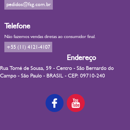
pedidos@fsg.com.br
consciência para ser confrontado, trabalhado e integrado suave
e amorosamente à totalidade do ser. Geralmente estas pessoas
são muito ansiosas. Este floral trabalha a ejaculação precoce.
Telefone
Não fazemos vendas diretas ao consumidor final.
+55 (11) 4121-4107
Endereço
Rua Tomé de Sousa, 59 - Centro - São Bernardo do
Campo - São Paulo - BRASIL - CEP: 09710-240