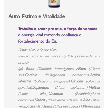
Auto Estima e Vitalidade
Trabalha o amor proprio, a força de vontade
e energia vital trazendo confiança e
fortalecimento do Eu.
Gotas 10ml e Spray 10ml.
Infusão aquosa de flores 0,01% preservada em
brandy.
Ipê Roxo
(
Tabebuia impetiginosa
),
Allium
(
Allium
sp.
),
Gerânio
(
Pelargonium hortorum
),
Arnica
Silvestre
(
Solidago microglossa
),
Gloxínia
(
Gloxinia
sylvatica
),
Sapientum
(
Musa sapientum
),
Melissa
(
Lippia alba
),
Unitatum
(
Rhaphidophora
decursiva
),
Vitória
(
Malvaviscus arboreus
),
Aloe
(
Aloe
vera
),
Oliva de Fátima
(
Olea europaea l.
),
Mimosinha