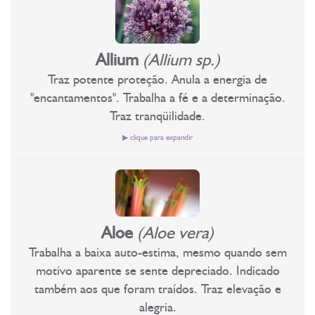
Allium
(Allium sp.)
Traz potente proteção. Anula a energia de
"encantamentos". Trabalha a fé e a determinação.
Traz tranqüilidade.
▶ clique para expandir
Floral de proteção contra vampirismo energético;
Trabalha a fé e determinação;
Proteção contra ataques de forças psíquicas;
Aloe
(Aloe vera)
Desfaz encantamentos;
Trabalha a baixa auto-estima, mesmo quando sem
Excelente para combater a gripe e resfriados.
motivo aparente se sente depreciado. Indicado
Desfaz encantamentos. Traz potente proteção aos ataques de
também aos que foram traídos. Traz elevação e
forças psíquicas astrais e consequentes vampirismos. É um
alegria.